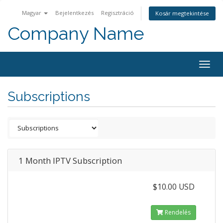
Magyar
Bejelentkezés
Regisztráció
Kosár megtekintése
Company Name
Togg
navig
Subscriptions
1 Month IPTV Subscription
$10.00 USD
Rendelés