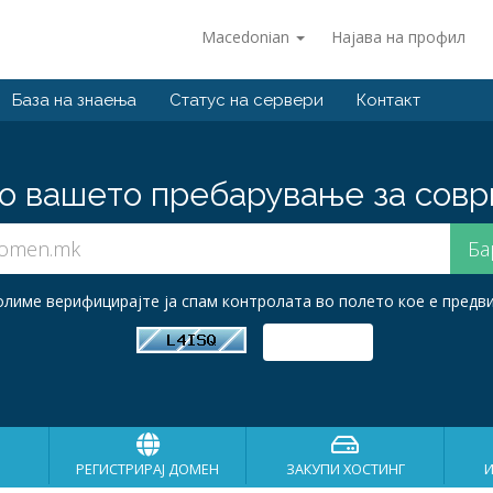
Macedonian
Најава на профил
База на знаења
Статус на сервери
Контакт
о вашето пребарување за совр
лиме верифицирајте ја спам контролата во полето кое е предв
РЕГИСТРИРАЈ ДОМЕН
ЗАКУПИ ХОСТИНГ