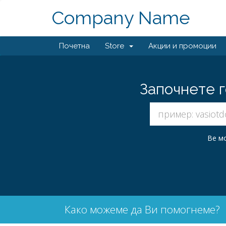
Company Name
Почетна
Store
Акции и промоции
Започнете г
Ве мо
Како можеме да Ви помогнеме?